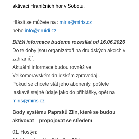
aktivaci Hraničních hor v Sobotu.
Hlásit se můžete na :
miris@miris.cz
nebo
info@druidi.cz
Bližší informace budeme rozesílat od 16.06.2026
Do té doby jsou organizátoři na druidských akcích v
zahraničí.
Aktuální informace budou rovněž ve
Velkomoravském druidském zpravodaji.
Pokud se chcete stát jeho abonenty, pošlete
laskavě stejné údaje jako do přihlášky, opět na
miris@miris.cz
Body systému Paprsků Zlín, které se budou
aktivovat – propojovat se středem.
01. Hostýn;