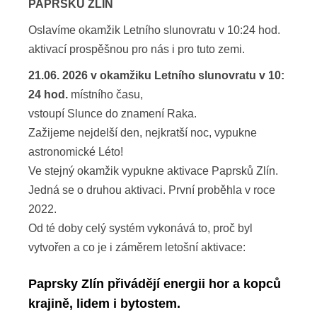
PAPRSKŮ ZLÍN
Oslavíme okamžik Letního slunovratu v 10:24 hod.
aktivací prospěšnou pro nás i pro tuto zemi.
21.06. 2026 v okamžiku Letního slunovratu v 10:
24 hod.
místního času,
vstoupí Slunce do znamení Raka.
Zažijeme nejdelší den, nejkratší noc, vypukne
astronomické Léto!
Ve stejný okamžik vypukne aktivace Paprsků Zlín.
Jedná se o druhou aktivaci. První proběhla v roce
2022.
Od té doby celý systém vykonává to, proč byl
vytvořen a co je i záměrem letošní aktivace:
Paprsky Zlín přivádějí energii hor a kopců
krajině, lidem i bytostem.