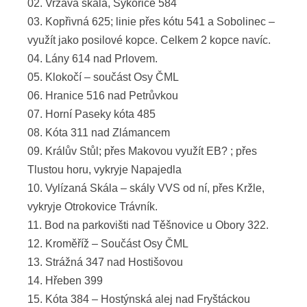
02. Vrzavá skála, Sýkořice 584
03. Kopřivná 625; linie přes kótu 541 a Sobolinec –
využít jako posilové kopce. Celkem 2 kopce navíc.
04. Lány 614 nad Prlovem.
05. Klokočí – součást Osy ČML
06. Hranice 516 nad Petrůvkou
07. Horní Paseky kóta 485
08. Kóta 311 nad Zlámancem
09. Králův Stůl; přes Makovou využít EB? ; přes
Tlustou horu, vykryje Napajedla
10. Vylízaná Skála – skály VVS od ní, přes Kržle,
vykryje Otrokovice Trávník.
11. Bod na parkovišti nad Těšnovice u Obory 322.
12. Kroměříž – Součást Osy ČML
13. Strážná 347 nad Hostišovou
14. Hřeben 399
15. Kóta 384 – Hostýnská alej nad Fryštáckou