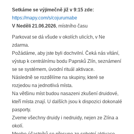
Setkáme se výjimečně již v 9:15 zde:
https://mapy.com/s/cojurumabe
V Neděli 21.06.2026
, místního času
Parkovat se dá všude v okolích ulicích, v Ne
zdarma.
Požádáme, aby jste byli dochvilní. Čeká nás vítání,
výstup k centrálnímu bodu Paprsků Zlín, seznámení
se se systémem, úvodní rituál aktivace.
Následně se rozdělíme na skupiny, které se
rozjedou na jednotlivá místa.
Na většinu míst budou nasazeni zkušení druidové,
kteří místa znají. U dalších jsou k dispozici dokonalé
pasporty.
Zveme všechny druidy i nedruidy, nejen ze Zlína a
okolí.
Mnoho účastníků se přesune ze sobotní aktivace