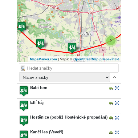
2
| Mapa: ©
MapsMarker.com
OpenStreetMap přispěvatelé
Babí lom
Elfí háj
Hostěnice (poblíž Hostěnické propadání)
Kančí les (Veveří)