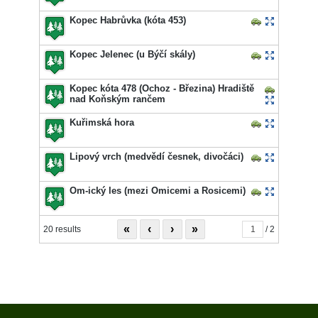
Kopec Habrůvka (kóta 453)
Kopec Jelenec (u Býčí skály)
Kopec kóta 478 (Ochoz - Březina) Hradiště
nad Koňským rančem
Kuřimská hora
Lipový vrch (medvědí česnek, divočáci)
Om-ický les (mezi Omicemi a Rosicemi)
«
‹
›
»
20 results
/ 2