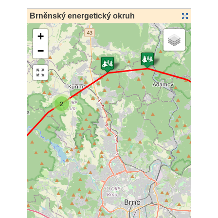
Brněnský energetický okruh
+
−
3
2